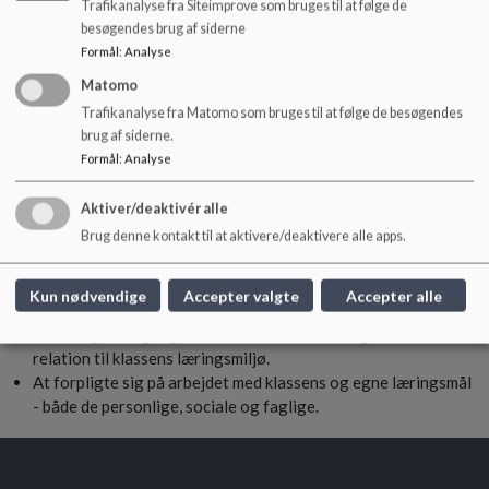
Trafikanalyse fra Siteimprove som bruges til at følge de
besøgendes brug af siderne
Forældrenes ansvar
Formål
:
Analyse
At understøtte elevens arbejde med klassens og egne
Matomo
læringsmål.
Trafikanalyse fra Matomo som bruges til at følge de besøgendes
At skaber gode rammer hjemme for elevens arbejde med
brug af siderne.
personlige og faglige mål.
Formål
:
Analyse
At deltage aktivt til skole-hjem-samtalererne og bidrage med
deres viden om elevens trivsel, læring og udvikling
Aktiver/deaktivér alle
Brug denne kontakt til at aktivere/deaktivere alle apps.
Elevens ansvar
At deltage aktivt i den daglige undervisning og yde deres
Kun nødvendige
Accepter valgte
Accepter alle
bedste i forhold til de udvalgte faglige læringsmål.
At bidrage til og tage medansvar for de udvalgte mål i
relation til klassens læringsmiljø.
At forpligte sig på arbejdet med klassens og egne læringsmål
- både de personlige, sociale og faglige.