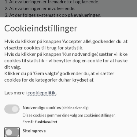
At evalueringen er fremadrettet og lærende.
o
At evalueringen er involverende.
l
At der følges systematisk op på evalueringen.
d
e
Cookieindstillinger
Skolens ansvar
t
At arbejde systematisk med evaluering ved at følge skolens
Hvis du klikker på knappen ’Accepter alle’, godkender du, at
testplan og deltage i de planlagte konferencer med skolens
vi sætter cookies til brug for statistik.
vejledere.
Hvis du klikker på knappen ’Kun nødvendige,’ sætter vi ikke
At skabe grundlag for læringssamtaler i den daglige
cookies til statistik – vi benytter dog en cookie for at huske
dit valg.
undervisning, hvor der gives feedback til klassen og eleverne
Klikker du på ’Gem valgte’ godkender du, at vi sætter
på deres læring.
cookies for de kategorier du har krydset af.
At supplere med individuelle elevsamtaler efter behov, hvor
den enkelte elev får feedback på sin læringsproces, og hvor
Læs mere i
cookiepolitik
.
samtalen bliver en ramme for elevens refleksion over egen
læring.
At inddrage eleven i relation til skole-hjem-samtalen i
Nødvendige cookies
(altid nødvendig)
forhold til at reflektere over egen læring og
Disse cookies gemmer dine valg om cookieindstillinger.
udviklingsproces som en forberedelse til at deltage aktivt til
Formål
:
Funktionalitet
selve samtalen (her er der en undtagelse på 0. årgang og til
SiteImprove
den første samtale på 1. årgang).