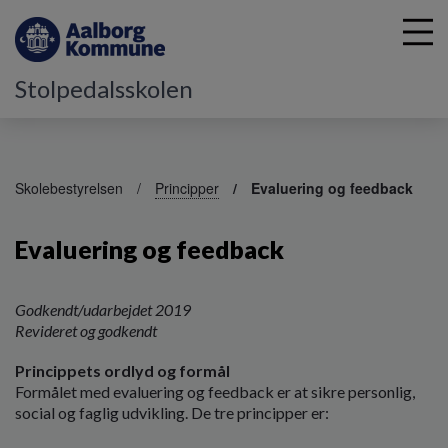
Stolpedalsskolen
G
å
Skolebestyrelsen
Principper
Evaluering og feedback
t
i
Evaluering og feedback
l
h
o
v
Godkendt/udarbejdet 2019
e
Revideret og godkendt
d
Princippets ordlyd og formål
i
Formålet med evaluering og feedback er at sikre personlig,
n
social og faglig udvikling. De tre principper er:
d
h