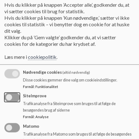
o
Hvis du klikker på knappen ’Accepter alle’, godkender du, at
l
Skolestart og den gode overgang
vi sætter cookies til brug for statistik.
d
Hvis du klikker på knappen ’Kun nødvendige,’ sætter vi ikke
Information om vigtige datoer i forhold til at skabe
e
cookies til statistik – vi benytter dog en cookie for at huske
den gode overgang mellem børnehave og skolestart
t
dit valg.
på Stolpedalsskolen
Klikker du på ’Gem valgte’ godkender du, at vi sætter
Læs mere
cookies for de kategorier du har krydset af.
Læs mere i
cookiepolitik
.
Nødvendige cookies
(altid nødvendig)
Disse cookies gemmer dine valg om cookieindstillinger.
Formål
:
Funktionalitet
SiteImprove
Trafikanalyse fra Siteimprove som bruges til at følge de
besøgendes brug af siderne
Formål
:
Analyse
Matomo
Trafikanalyse fra Matomo som bruges til at følge de besøgendes