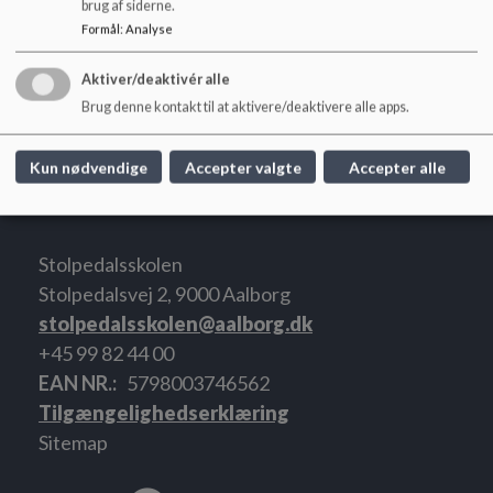
brug af siderne.
Formål
:
Analyse
Feriekalender og vigtige datoer
Aktiver/deaktivér alle
Se hvornår der er ferie og helligdage i skolen og find
oversigt over vigtige datoer i løbet af skoleåret.
Brug denne kontakt til at aktivere/deaktivere alle apps.
Læs mere
Kun nødvendige
Accepter valgte
Accepter alle
Stolpedalsskolen
Stolpedalsvej 2, 9000 Aalborg
stolpedalsskolen@aalborg.dk
+45 99 82 44 00
EAN NR.
5798003746562
Tilgængelighedserklæring
Sitemap