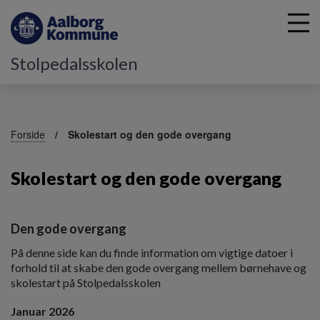
Stolpedalsskolen
G
å
Forside
Skolestart og den gode overgang
t
i
Skolestart og den gode overgang
l
h
o
v
Den gode overgang
e
d
På denne side kan du finde information om vigtige datoer i
i
forhold til at skabe den gode overgang mellem børnehave og
n
skolestart på Stolpedalsskolen
d
h
Januar 2026