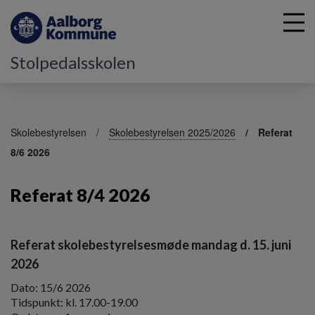
Stolpedalsskolen
G
å
Skolebestyrelsen
Skolebestyrelsen 2025/2026
Referat
t
8/6 2026
i
l
h
Referat 8/4 2026
o
v
e
Referat skolebestyrelsesmøde mandag d. 15. juni
d
i
2026
n
Dato: 15/6 2026
d
Tidspunkt: kl. 17.00-19.00
h