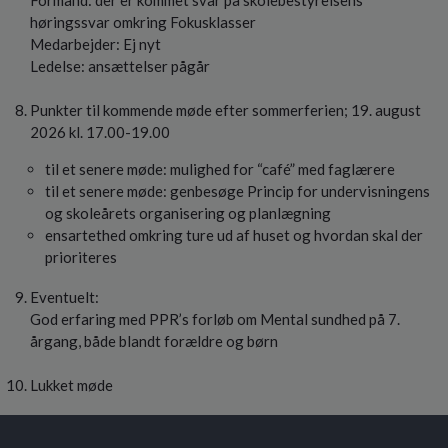
høringssvar omkring Fokusklasser
Medarbejder: Ej nyt
Ledelse: ansættelser pågår
Punkter til kommende møde efter sommerferien; 19. august
2026 kl. 17.00-19.00
til et senere møde: mulighed for “café” med faglærere
til et senere møde: genbesøge Princip for undervisningens
og skoleårets organisering og planlægning
ensartethed omkring ture ud af huset og hvordan skal der
prioriteres
Eventuelt:
God erfaring med PPR’s forløb om Mental sundhed på 7.
årgang, både blandt forældre og børn
Lukket møde