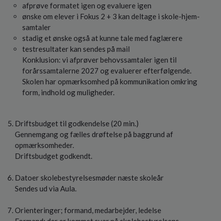
afprøve formatet igen og evaluere igen
ønske om elever i Fokus 2 + 3 kan deltage i skole-hjem-
samtaler
stadig et ønske også at kunne tale med faglærere
testresultater kan sendes på mail
Konklusion: vi afprøver behovssamtaler igen til
forårssamtalerne 2027 og evaluerer efterfølgende.
Skolen har opmærksomhed på kommunikation omkring
form, indhold og muligheder.
Driftsbudget til godkendelse (20 min.)
Gennemgang og fælles drøftelse på baggrund af
opmærksomheder.
Driftsbudget godkendt.
Datoer skolebestyrelsesmøder næste skoleår
Sendes ud via Aula.
Orienteringer; formand, medarbejder, ledelse
Formand: der er kommet svar på skolebestyrelsens