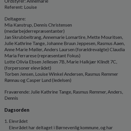
Ordstyrer: Annemarie
o
Referent: Louise
l
d
Deltagere:
e
Mia Kanstrup, Dennis Christensen
t
(medarbejderrepræsentanter)
Jan Skrubbeltrang, Annemarie Lomartire, Mette Mouritsen,
Julie Kathrine Tange, Johanne Bruun Jeppesen, Rasmus Aaen,
Anne Marie Møller, Anders Laursen (forældrevalgte) Claudia
Maria Ferrarese (repræsentant Fokus)
Lotte Olivia Ebsen Jellesen 7B, Marie Halkjær Klindt 7C,
(forpersoner elevrådet)
Torben Jensen, Louise Winkel Andersen, Rasmus Remmer
Rønnau og Casper Lund (ledelsen)
Fraværende: Julie Kathrine Tange, Rasmus Remmer, Anders,
Dennis
Dagsorden
Elevrådet
Elevrådet har deltaget i Børnevenlig kommune, og har