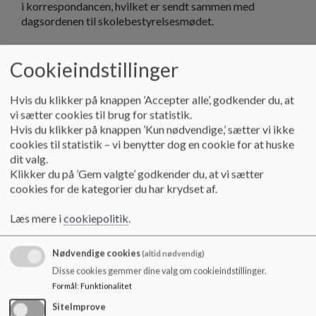
i korrespondancen, hvilket er sendt sammen med
dagsordenen til skolebestyrelsesmødet.
Skolebestyrelsen understøtter ledelsens beslutning om ej
at oprette fransk i skoleåret 2026-2027 på 6. årgang på
Cookieindstillinger
baggrund af ledelsens udsendte informationer til elever og
forældre inden eleverne traf valg om fransk eller tysk.
Hvis du klikker på knappen ’Accepter alle’, godkender du, at
Skolebestyrelsen lægger desuden vægt på den
vi sætter cookies til brug for statistik.
økonomiske ramme og ressourcefordeling, der er til
Hvis du klikker på knappen ’Kun nødvendige,’ sætter vi ikke
rådighed kommende skoleår og betydning for den
cookies til statistik – vi benytter dog en cookie for at huske
fremtidige økonomiske ressource, herunder at
dit valg.
Klikker du på ’Gem valgte’ godkender du, at vi sætter
hvis et hold oprettes med et lille antal fransk elever
cookies for de kategorier du har krydset af.
betyder det tilsvarende at der skal oprettes store
tyskhold, hvilket pædagogisk og didaktisk kan være en
Læs mere i
cookiepolitik
.
udfordring
åbning af et fjerde hold (tre tysk hold + et fransk hold) er
Nødvendige cookies
(altid nødvendig)
ressource tungt
Disse cookies gemmer dine valg om cookieindstillinger.
oprettelse af et hold betyder en fire års binding for
Formål
:
Funktionalitet
årgangen
SiteImprove