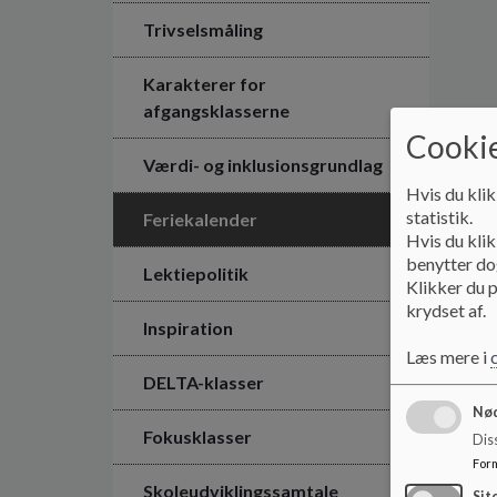
Trivselsmåling
Karakterer for
afgangsklasserne
Cookie
Værdi- og inklusionsgrundlag
Hvis du klik
statistik.
Feriekalender
Hvis du klik
benytter dog
Lektiepolitik
Klikker du p
krydset af.
Inspiration
Læs mere i
DELTA-klasser
Nød
Fokusklasser
Dis
For
Skoleudviklingssamtale