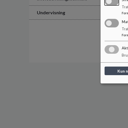
Sit
Traf
Undervisning
For
Ma
Tra
For
Akt
Brug
Kun 