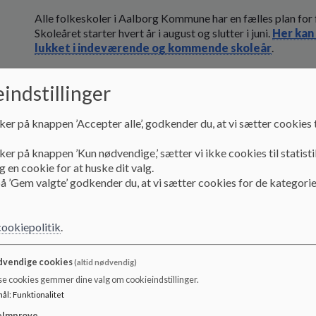
Alle folkeskoler i Aalborg Kommune har en fælles plan for 
Skoleåret starter hvert år i august og slutter i juni.
Her kan 
lukket i indeværende og kommende skoleår
.
indstillinger
Vigtige datoer
ker på knappen ’Accepter alle’, godkender du, at vi sætter cookies t
2025
ker på knappen ’Kun nødvendige,’ sætter vi ikke cookies til statisti
Forældremøder: august og september
 en cookie for at huske dit valg.
å ’Gem valgte’ godkender du, at vi sætter cookies for de kategorie
Skolehjemsamtaler: oktober og november
Pædagogisk dag personale: 26. september – børnene har fri
cookiepolitik
.
Motionsdag: 10.oktober
vendige cookies
(altid nødvendig)
Juleklippedag: 28.november
se cookies gemmer dine valg om cookieindstillinger.
mål
:
Funktionalitet
Sidste skoledag før jul: 19.december