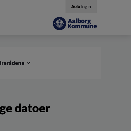
login
ldrerådene
ige datoer