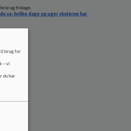
ferie og fridage.
du se, hvilke dage og uger skolerne har
il brug for
k – vi
r du har
 kl. 12.00