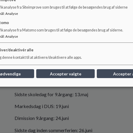
eImprove
ikanalyse fra Siteimprove som bruges til at følge de besøgendes brug af siderne
2026
mål
:
Analyse
Første dag efter juleferien: 5.januar
tomo
fikanalyse fra Matomo som bruges til at følge de besøgendes brug af siderne.
Skolehjemsamtaler: marts og april
mål
:
Analyse
Forældremøder: april og maj
iver/deaktivér alle
 denne kontakt til at aktivere/deaktivere alle apps.
Skolefestuge: 23.-27.marts
Skolefest: 26.marts
nødvendige
Accepter valgte
Accepter 
Stolpecup: 4.-8.maj
Sidste skoledag for 9.årgang: 13.maj
Markedsdag i DUS: 19.juni
Dimission 9.årgang: 24.juni
Sidste dag inden sommerferien: 26.juni