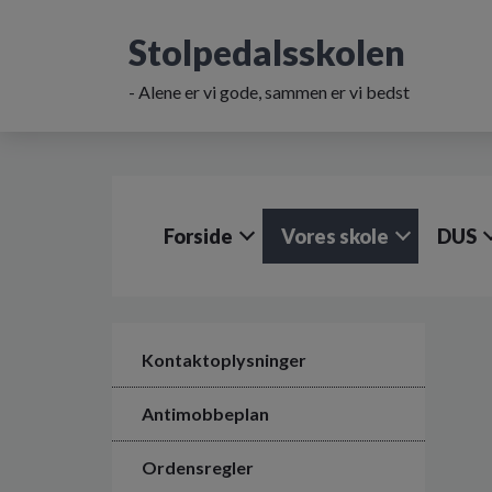
G
å
Stolpedalsskolen
t
i
- Alene er vi gode, sammen er vi bedst
l
h
o
v
e
d
Forside
Vores skole
DUS
i
n
d
h
o
l
Kontaktoplysninger
d
e
Antimobbeplan
t
Ordensregler